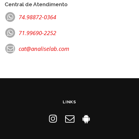
Central de Atendimento
74.98872-0364
71.99690-2252
cat@analiselab.com
LINKS